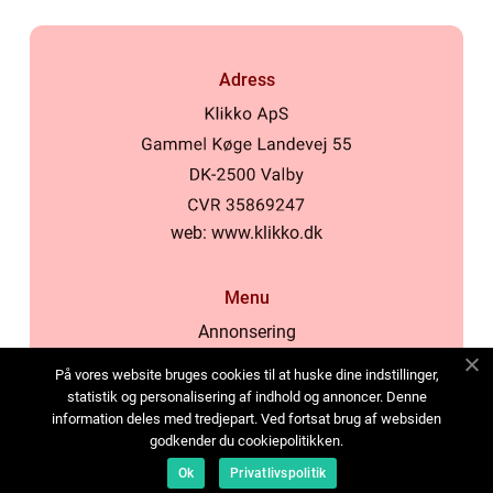
Adress
web:
www.klikko.dk
Menu
Annonsering
Om oss
På vores website bruges cookies til at huske dine indstillinger,
Cookies
statistik og personalisering af indhold og annoncer. Denne
information deles med tredjepart. Ved fortsat brug af websiden
Kontakta oss
godkender du cookiepolitikken.
Sitemap
Ok
Privatlivspolitik