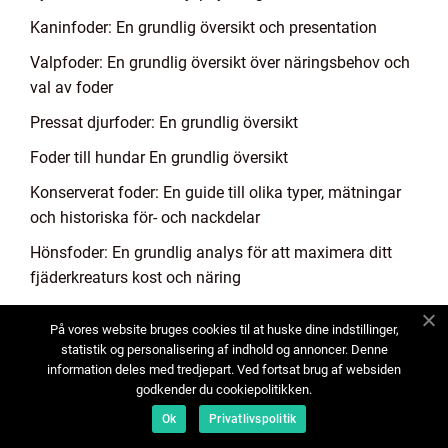
Kaninfoder: En grundlig översikt och presentation
Valpfoder: En grundlig översikt över näringsbehov och
val av foder
Pressat djurfoder: En grundlig översikt
Foder till hundar En grundlig översikt
Konserverat foder: En guide till olika typer, mätningar
och historiska för- och nackdelar
Hönsfoder: En grundlig analys för att maximera ditt
fjäderkreaturs kost och näring
Hamsterfoder - fullständig guide till hälsa och
På vores website bruges cookies til at huske dine indstillinger,
näringsbehov hos hamstrar
statistik og personalisering af indhold og annoncer. Denne
information deles med tredjepart. Ved fortsat brug af websiden
Djurfoder: En grundlig översikt över olika typer och
godkender du cookiepolitikken.
historiska för- och nackdelar
Ok
Privatlivspolitik
Häst på foder - En översikt av olika alternativ