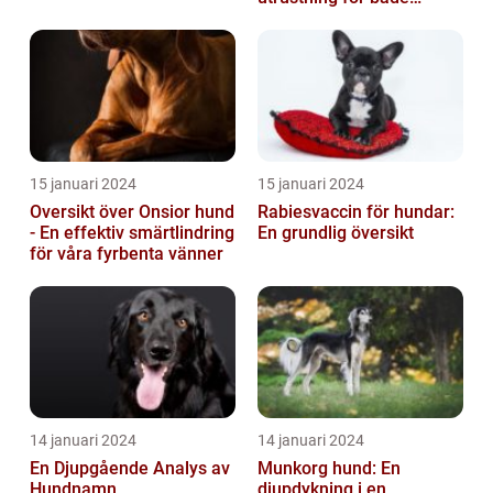
hundägare och hundar
15 januari 2024
15 januari 2024
Oversikt över Onsior hund
Rabiesvaccin för hundar:
- En effektiv smärtlindring
En grundlig översikt
för våra fyrbenta vänner
14 januari 2024
14 januari 2024
En Djupgående Analys av
Munkorg hund: En
Hundnamn
djupdykning i en