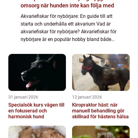
omsorg när hunden inte kan följa med
Akvariefiskar för nybörjare: En guide till att
starta och underhålla ett akvarium Vad är
akvariefiskar för nybörjare? Akvariefiskar för
nybörjare är en populär hobby bland både
vuxna och barn. Det är en aktivitet som inte
bara ger estetiskt nöje utan...
31 januari 2026
12 januari 2026
Specialsök kurs vägen till
Kiropraktor häst: när
en fokuserad och
manuell behandling gör
harmonisk hund
skillnad för hästens hälsa