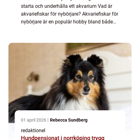
starta och underhålla ett akvarium Vad är
akvariefiskar för nybörjare? Akvariefiskar för
nybörjare är en populär hobby bland både
vuxna och barn. Det är en aktivitet som inte
bara ger estetiskt nöje utan...
01 april 2026
Rebecca Sundberg
redaktionel
Hundpensionat i norrköping trygg