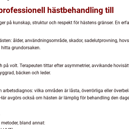
rofessionell hästbehandling till
er på kunskap, struktur och respekt för hästens gränser. En erfar
sten: ålder, användningsområde, skador, sadelutprovning, hovs
t hitta grundorsaken.
på volt. Terapeuten tittar efter asymmetrier, avvikande hovisättn
ryggrad, bäcken och leder.
 arbetsdiagnos: vilka områden är låsta, överrörliga eller överbe
? Här avgörs också om hästen är lämplig för behandling den dage
 metoder, bland annat: