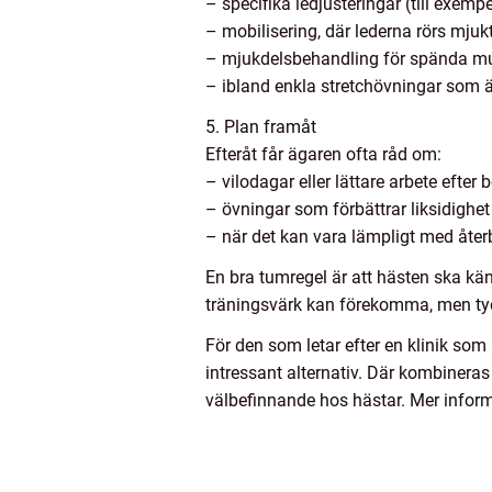
– specifika ledjusteringar (till exemp
– mobilisering, där lederna rörs mju
– mjukdelsbehandling för spända mu
– ibland enkla stretchövningar som
5. Plan framåt
Efteråt får ägaren ofta råd om:
– vilodagar eller lättare arbete efter
– övningar som förbättrar liksidighet
– när det kan vara lämpligt med åte
En bra tumregel är att hästen ska känn
träningsvärk kan förekomma, men tydl
För den som letar efter en klinik so
intressant alternativ. Där kombineras
välbefinnande hos hästar. Mer inform