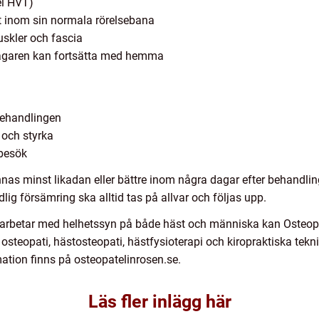
el HVT)
kt inom sin normala rörelsebana
skler och fascia
 ägaren kan fortsätta med hemma
 behandlingen
 och styrka
rbesök
as minst likadan eller bättre inom några dagar efter behandlingen.
ig försämring ska alltid tas på allvar och följas upp.
m arbetar med helhetssyn på både häst och människa kan Osteopa
 osteopati, hästosteopati, hästfysioterapi och kiropraktiska tekni
ation finns på osteopatelinrosen.se.
Läs fler inlägg här