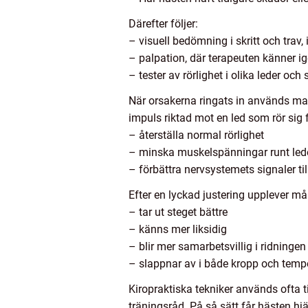
Därefter följer:
– visuell bedömning i skritt och trav,
– palpation, där terapeuten känner i
– tester av rörlighet i olika leder oc
När orsakerna ringats in används manu
impuls riktad mot en led som rör sig fö
– återställa normal rörlighet
– minska muskelspänningar runt led
– förbättra nervsystemets signaler ti
Efter en lyckad justering upplever m
– tar ut steget bättre
– känns mer liksidig
– blir mer samarbetsvillig i ridningen
– slappnar av i både kropp och tem
Kiropraktiska tekniker används ofta
träningsråd. På så sätt får hästen hjä