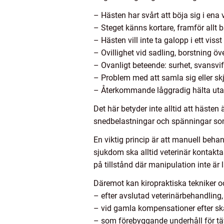
– Hästen har svårt att böja sig i ena 
– Steget känns kortare, framför allt 
– Hästen vill inte ta galopp i ett viss
– Ovillighet vid sadling, borstning öve
– Ovanligt beteende: surhet, svansvif
– Problem med att samla sig eller skj
– Återkommande låggradig hälta utan
Det här betyder inte alltid att häste
snedbelastningar och spänningar som 
En viktig princip är att manuell behand
sjukdom ska alltid veterinär kontakt
på tillstånd där manipulation inte är 
Däremot kan kiropraktiska tekniker o
– efter avslutad veterinärbehandling, 
– vid gamla kompensationer efter s
– som förebyggande underhåll för täv