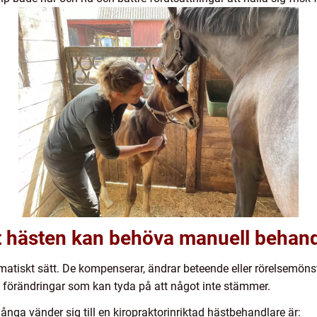
tt hästen kan behöva manuell behand
matiskt sätt. De kompenserar, ändrar beteende eller rörelsemönst
örändringar som kan tyda på att något inte stämmer.
nga vänder sig till en kiropraktorinriktad hästbehandlare är: