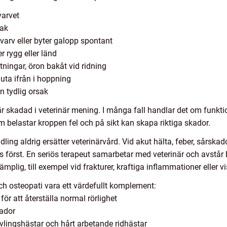
varvet
bak
t varv eller byter galopp spontant
r rygg eller länd
tningar, öron bakåt vid ridning
uta ifrån i hoppning
 tydlig orsak
n är skadad i veterinär mening. I många fall handlar det om funkti
belastar kroppen fel och på sikt kan skapa riktiga skador.
ling aldrig ersätter veterinärvård. Vid akut hälta, feber, sårskado
as först. En seriös terapeut samarbetar med veterinär och avstå
lämplig, till exempel vid frakturer, kraftiga inflammationer eller 
ch osteopati vara ett värdefullt komplement:
för att återställa normal rörlighet
kador
lingshästar och hårt arbetande ridhästar