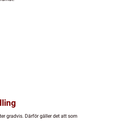
ling
er gradvis. Därför gäller det att som