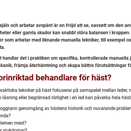
 själv och arbetar avspänt är en fröjd att se, oavsett om den anv
eter eller gamla skador kan snabbt störa balansen i kroppen.
er som arbetar med liknande manuella tekniker, till exempel ost
ta.
t handlar det i praktiken om specifika, kontrollerade manuella 
ekanik, främja återhämtning och skapa bättre förutsättningar för
orinriktad behandlare för häst?
aktiska tekniker på häst fokuserar på samspelet mellan leder, 
 låsning eller begränsad rörlighet i en led kan påverka hela häs
noggrann genomgång av hästens historik och nuvarande problem.
unda?
oblemen mest?
ler sjukdomar?