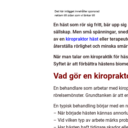
En häst som rör sig fritt, bär upp sig
sällskap. Men små spänningar, snedh
av en
kiropraktor häst
eller terapeut
återställa rörlighet och minska smär
När man talar om kiropraktik för häs
Syftet är att förbättra hästens biom
Vad gör en kiroprakt
En behandlare som arbetar med kiropr
rörelsemönster. Grundtanken är att en
En typisk behandling börjar med en 
– När började hästen kännas annorl
– Vid vilken typ av arbete märks pr
– Har hästen haft tidigare skador el