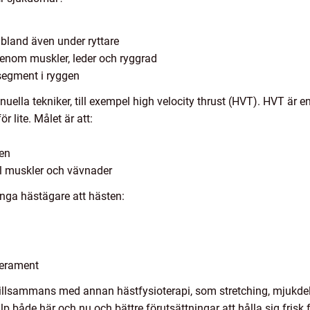
 ibland även under ryttare
genom muskler, leder och ryggrad
h segment i ryggen
ella tekniker, till exempel high velocity thrust (HVT). HVT är e
r lite. Målet är att:
en
ll muskler och vävnader
ånga hästägare att hästen:
perament
 tillsammans med annan hästfysioterapi, som stretching, mjukd
lp både här och nu och bättre förutsättningar att hålla sig frisk 