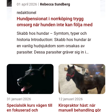
01 april 2026
Rebecca Sundberg
redaktionel
Hundpensionat i norrköping trygg
omsorg när hunden inte kan följa med
Skabb hos hundar – Symtom, typer och
historia Introduction: Skabb hos hundar är
en vanlig hudsjukdom som orsakas av
parasiter. Dessa parasiter gräver sig in i
hundens hud och orsakar intensiv klåda och
irritation. I denna artikel kommer vi att ...
31 januari 2026
12 januari 2026
Specialsök kurs vägen till
Kiropraktor häst: när
en fokuserad och
manuell behandling gör