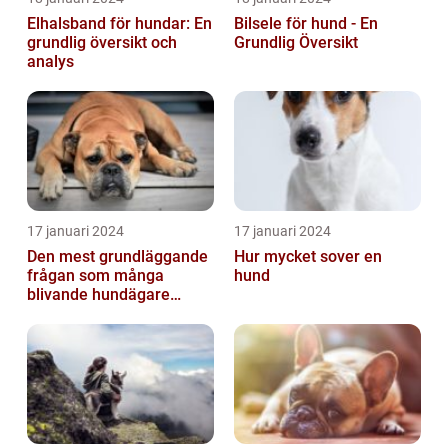
Elhalsband för hundar: En
Bilsele för hund - En
grundlig översikt och
Grundlig Översikt
analys
17 januari 2024
17 januari 2024
Den mest grundläggande
Hur mycket sover en
frågan som många
hund
blivande hundägare
undrar är: Hur länge är en
hund dräktig...