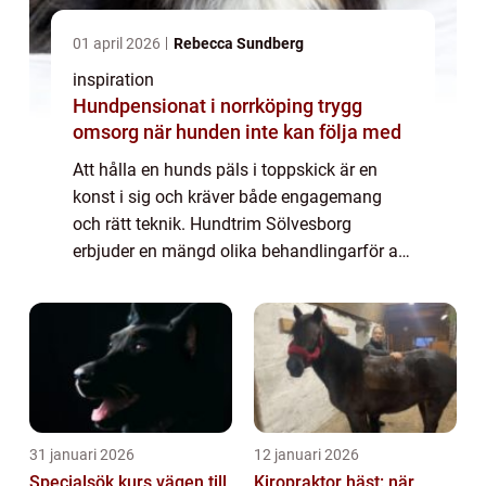
01 april 2026
Rebecca Sundberg
inspiration
Hundpensionat i norrköping trygg
omsorg när hunden inte kan följa med
Att hålla en hunds päls i toppskick är en
konst i sig och kräver både engagemang
och rätt teknik. Hundtrim Sölvesborg
erbjuder en mängd olika behandlingarför att
säkerställa att din fyrbenta v&...
31 januari 2026
12 januari 2026
Specialsök kurs vägen till
Kiropraktor häst: när