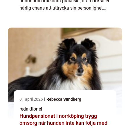
hundnamn inte bara praktiskt, utan också en
härlig chans att uttrycka sin personlighet
och kärlek till sin trogne fyrbenta vän. I
denna artikel kommer vi att utforska världen
...
01 april 2026
Rebecca Sundberg
redaktionel
Hundpensionat i norrköping trygg
omsorg när hunden inte kan följa med