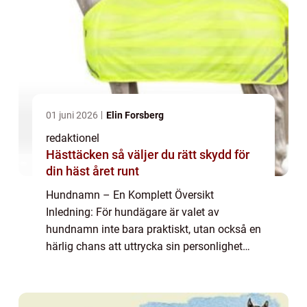
01 juni 2026
Elin Forsberg
redaktionel
Hästtäcken så väljer du rätt skydd för
din häst året runt
Hundnamn – En Komplett Översikt
Inledning: För hundägare är valet av
hundnamn inte bara praktiskt, utan också en
härlig chans att uttrycka sin personlighet
och kärlek till sin trogne fyrbenta vän. I
denna artikel kommer vi att utforska världen
...