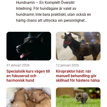
Hundnamn – En Komplett Översikt
Inledning: För hundägare är valet av
hundnamn inte bara praktiskt, utan också en
härlig chans att uttrycka sin personlighet
och kärlek till sin trogne fyrbenta vän. I
denna artikel kommer vi att utforska världen
...
31 januari 2026
12 januari 2026
Specialsök kurs vägen till
Kiropraktor häst: när
en fokuserad och
manuell behandling gör
harmonisk hund
skillnad för hästens hälsa