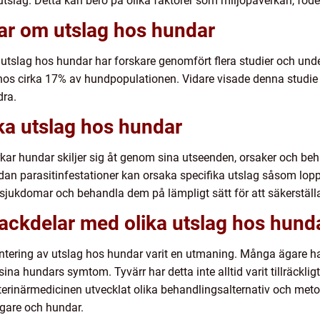
tslag. Detta kan bero på olika faktorer som miljöpåverkan, fode
gar om utslag hos hundar
v utslag hos hundar har forskare genomfört flera studier och un
os cirka 17% av hundpopulationen. Vidare visade denna studie a
dra.
ika utslag hos hundar
kar hundar skiljer sig åt genom sina utseenden, orsaker och be
dan parasitinfestationer kan orsaka specifika utslag såsom lopp
hudsjukdomar och behandla dem på lämpligt sätt för att säkerstä
nackdelar med olika utslag hos hund
ntering av utslag hos hundar varit en utmaning. Många ägare har 
ina hundars symtom. Tyvärr har detta inte alltid varit tillräckligt e
terinärmedicinen utvecklat olika behandlingsalternativ och metod
 ägare och hundar.