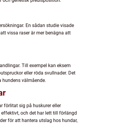
r och genetisk predisposition.
dersökningar. En sådan studie visade
tt vissa raser är mer benägna att
handlingar. Till exempel kan eksem
utspruckor eller röda svullnader. Det
lla hundens välmående.
ar
förlitat sig på huskurer eller
ffektivt, och det har lett till förlängd
er för att hantera utslag hos hundar,