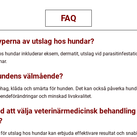
FAQ
typerna av utslag hos hundar?
s hundar inkluderar eksem, dermatit, utslag vid parasitinfestati
ar.
hundens välmående?
ehag, klåda och smärta för hunden. Det kan också påverka hun
teendeförändringar och minskad livskvalitet.
d att välja veterinärmedicinsk behandling
?
för utslag hos hundar kan erbjuda effektivare resultat och sna