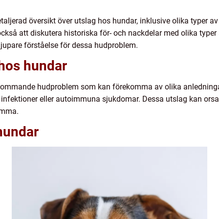
taljerad översikt över utslag hos hundar, inklusive olika typer av
också att diskutera historiska för- och nackdelar med olika typer
djupare förståelse för dessa hudproblem.
 hos hundar
örekommande hudproblem som kan förekomma av olika anledninga
ner, infektioner eller autoimmuna sjukdomar. Dessa utslag kan o
samma.
 hundar