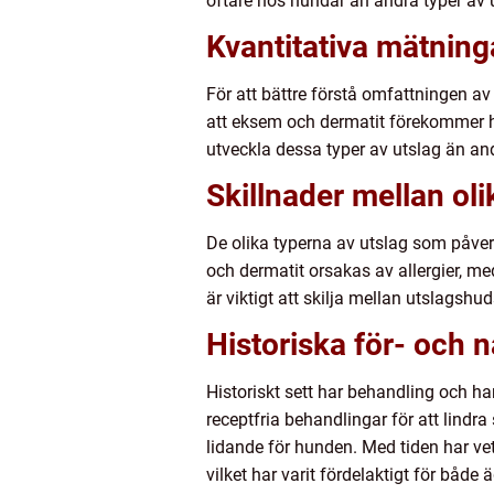
oftare hos hundar än andra typer av u
Kvantitativa mätnin
För att bättre förstå omfattningen a
att eksem och dermatit förekommer h
utveckla dessa typer av utslag än an
Skillnader mellan ol
De olika typerna av utslag som påver
och dermatit orsakas av allergier, me
är viktigt att skilja mellan utslags
Historiska för- och 
Historiskt sett har behandling och ha
receptfria behandlingar för att lindra s
lidande för hunden. Med tiden har ve
vilket har varit fördelaktigt för både