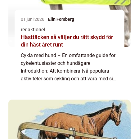
01 juni 2026
Elin Forsberg
redaktionel
Hästtäcken så väljer du rätt skydd för
din häst året runt
Cykla med hund – En omfattande guide för
cykelentusiaster och hundägare
Introduktion: Att kombinera två populära
aktiviteter som cykling och att vara med sin
hund kan vara en njutbar och hälsosam
upplevelse både för dig och din fyrbenta
vän. I ...