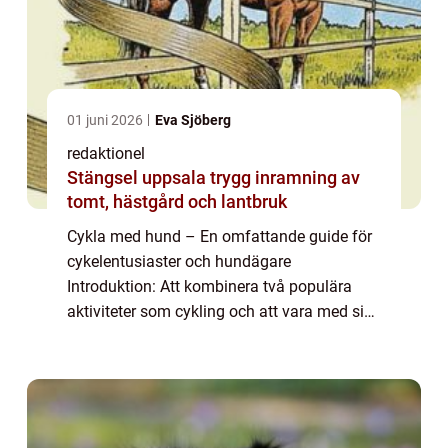
01 juni 2026
Eva Sjöberg
redaktionel
Stängsel uppsala trygg inramning av
tomt, hästgård och lantbruk
Cykla med hund – En omfattande guide för
cykelentusiaster och hundägare
Introduktion: Att kombinera två populära
aktiviteter som cykling och att vara med sin
hund kan vara en njutbar och hälsosam
upplevelse både för dig och din fyrbenta
vän. I ...