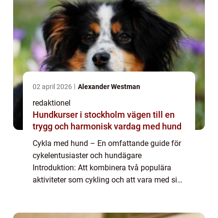
02 april 2026
Alexander Westman
redaktionel
Hundkurser i stockholm vägen till en
trygg och harmonisk vardag med hund
Cykla med hund – En omfattande guide för
cykelentusiaster och hundägare
Introduktion: Att kombinera två populära
aktiviteter som cykling och att vara med sin
hund kan vara en njutbar och hälsosam
upplevelse både för dig och din fyrbenta
vän. I ...