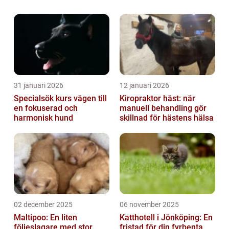
hund kan vara en njutbar och hälsosam
upplevelse både för dig och din fyrbenta
vän. I ...
31 januari 2026
12 januari 2026
Specialsök kurs vägen till
Kiropraktor häst: när
en fokuserad och
manuell behandling gör
harmonisk hund
skillnad för hästens hälsa
02 december 2025
06 november 2025
Maltipoo: En liten
Katthotell i Jönköping: En
följeslagare med stor
fristad för din fyrbenta