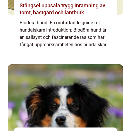
Stängsel uppsala trygg inramning av
tomt, hästgård och lantbruk
Blodöra hund: En omfattande guide för
hundälskare Introduktion: Blodöra hund är
en sällsynt och fascinerande ras som har
fångat uppmärksamheten hos hundälskare
över hela världen. I denna artikel kommer vi
att ge en grundlig översikt av denna ras,
dis...