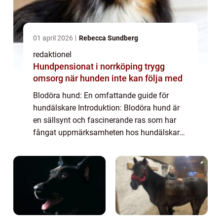
01 april 2026
Rebecca Sundberg
redaktionel
Hundpensionat i norrköping trygg
omsorg när hunden inte kan följa med
Blodöra hund: En omfattande guide för
hundälskare Introduktion: Blodöra hund är
en sällsynt och fascinerande ras som har
fångat uppmärksamheten hos hundälskare
över hela världen. I denna artikel kommer vi
att ge en grundlig översikt av denna ras,
dis...