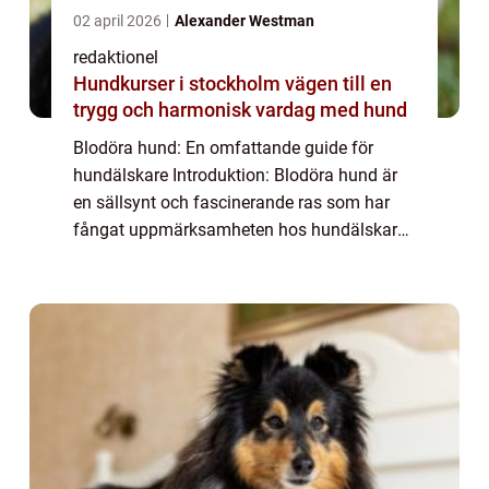
02 april 2026
Alexander Westman
redaktionel
Hundkurser i stockholm vägen till en
trygg och harmonisk vardag med hund
Blodöra hund: En omfattande guide för
hundälskare Introduktion: Blodöra hund är
en sällsynt och fascinerande ras som har
fångat uppmärksamheten hos hundälskare
över hela världen. I denna artikel kommer vi
att ge en grundlig översikt av denna ras,
dis...