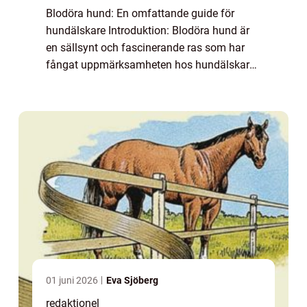
Blodöra hund: En omfattande guide för
hundälskare Introduktion: Blodöra hund är
en sällsynt och fascinerande ras som har
fångat uppmärksamheten hos hundälskare
över hela världen. I denna artikel kommer vi
att ge en grundlig översikt av denna ras,
dis...
01 juni 2026
Eva Sjöberg
redaktionel