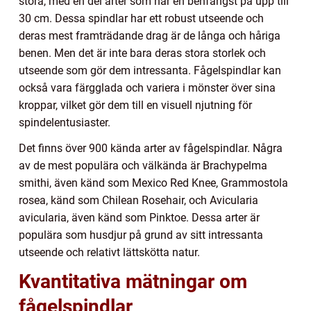
stora, med en del arter som når en benfångst på upp till
30 cm. Dessa spindlar har ett robust utseende och
deras mest framträdande drag är de långa och håriga
benen. Men det är inte bara deras stora storlek och
utseende som gör dem intressanta. Fågelspindlar kan
också vara färgglada och variera i mönster över sina
kroppar, vilket gör dem till en visuell njutning för
spindelentusiaster.
Det finns över 900 kända arter av fågelspindlar. Några
av de mest populära och välkända är Brachypelma
smithi, även känd som Mexico Red Knee, Grammostola
rosea, känd som Chilean Rosehair, och Avicularia
avicularia, även känd som Pinktoe. Dessa arter är
populära som husdjur på grund av sitt intressanta
utseende och relativt lättskötta natur.
Kvantitativa mätningar om
fågelspindlar