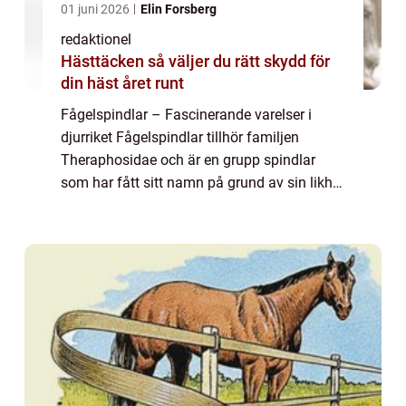
01 juni 2026
Elin Forsberg
redaktionel
Hästtäcken så väljer du rätt skydd för
din häst året runt
Fågelspindlar – Fascinerande varelser i
djurriket Fågelspindlar tillhör familjen
Theraphosidae och är en grupp spindlar
som har fått sitt namn på grund av sin likhet
med fågelfjädrar som står upp när de blir
hotade. Dessa otroliga varelser är k...