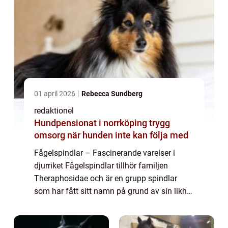
01 april 2026
Rebecca Sundberg
redaktionel
Hundpensionat i norrköping trygg
omsorg när hunden inte kan följa med
Fågelspindlar – Fascinerande varelser i
djurriket Fågelspindlar tillhör familjen
Theraphosidae och är en grupp spindlar
som har fått sitt namn på grund av sin likhet
med fågelfjädrar som står upp när de blir
hotade. Dessa otroliga varelser är k...