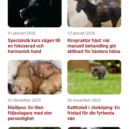
31 januari 2026
12 januari 2026
Specialsök kurs vägen till
Kiropraktor häst: när
en fokuserad och
manuell behandling gör
harmonisk hund
skillnad för hästens hälsa
02 december 2025
06 november 2025
Maltipoo: En liten
Katthotell i Jönköping: En
följeslagare med stor
fristad för din fyrbenta
personlighet
vän