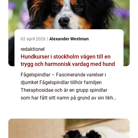
02 april 2026
Alexander Westman
redaktionel
Hundkurser i stockholm vägen till en
trygg och harmonisk vardag med hund
Fågelspindlar – Fascinerande varelser i
djurriket Fågelspindlar tillhör familjen
Theraphosidae och är en grupp spindlar
som har fått sitt namn på grund av sin likhet
med fågelfjädrar som står upp när de blir
hotade. Dessa otroliga varelser är k...