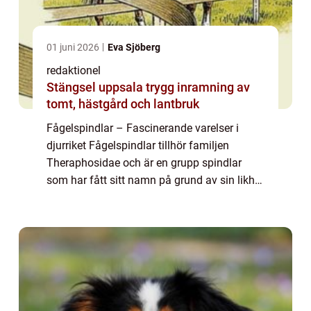
01 juni 2026
Eva Sjöberg
redaktionel
Stängsel uppsala trygg inramning av
tomt, hästgård och lantbruk
Fågelspindlar – Fascinerande varelser i
djurriket Fågelspindlar tillhör familjen
Theraphosidae och är en grupp spindlar
som har fått sitt namn på grund av sin likhet
med fågelfjädrar som står upp när de blir
hotade. Dessa otroliga varelser är k...