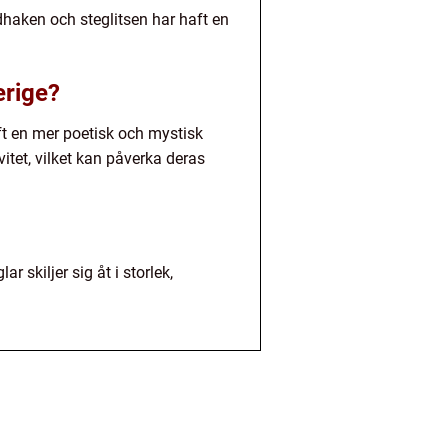
dhaken och steglitsen har haft en
erige?
ft en mer poetisk och mystisk
itet, vilket kan påverka deras
r skiljer sig åt i storlek,