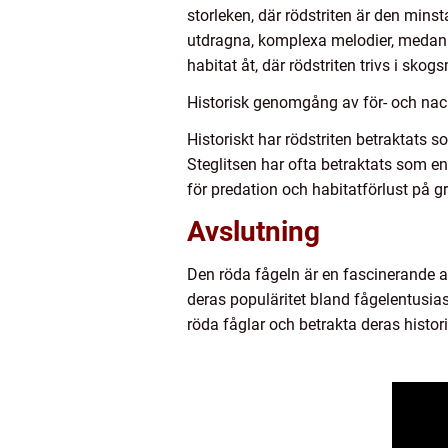
storleken, där rödstriten är den minst
utdragna, komplexa melodier, medan r
habitat åt, där rödstriten trivs i s
Historisk genomgång av för- och nac
Historiskt har rödstriten betraktats
Steglitsen har ofta betraktats som 
för predation och habitatförlust på g
Avslutning
Den röda fågeln är en fascinerande ar
deras populäritet bland fågelentusia
röda fåglar och betrakta deras histor