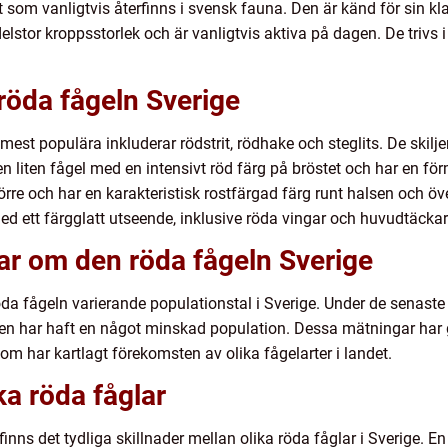
 som vanligtvis återfinns i svensk fauna. Den är känd för sin kl
stor kroppsstorlek och är vanligtvis aktiva på dagen. De trivs i o
röda fågeln Sverige
 mest populära inkluderar rödstrit, rödhake och steglits. De skilje
 en liten fågel med en intensivt röd färg på bröstet och har en f
rre och har en karakteristisk rostfärgad färg runt halsen och öv
med ett färgglatt utseende, inklusive röda vingar och huvudtäckar
ar om den röda fågeln Sverige
da fågeln varierande populationstal i Sverige. Under de senaste t
en har haft en något minskad population. Dessa mätningar har 
m har kartlagt förekomsten av olika fågelarter i landet.
ka röda fåglar
finns det tydliga skillnader mellan olika röda fåglar i Sverige. En