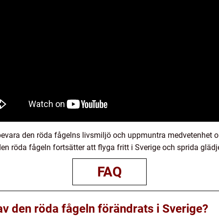
tt bevara den röda fågelns livsmiljö och uppmuntra medvetenhet 
 röda fågeln fortsätter att flyga fritt i Sverige och sprida glädje 
FAQ
av den röda fågeln förändrats i Sverige?