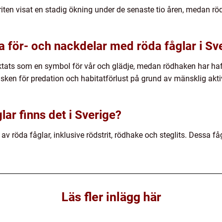
riten visat en stadig ökning under de senaste tio åren, medan rö
a för- och nackdelar med röda fåglar i Sv
traktats som en symbol för vår och glädje, medan rödhaken har ha
sken för predation och habitatförlust på grund av mänsklig aktiv
lar finns det i Sverige?
av röda fåglar, inklusive rödstrit, rödhake och steglits. Dessa fågla
Läs fler inlägg här