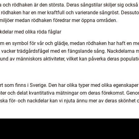
a och rödhaken är den största. Deras sångstilar skiljer sig också
ödhaken har en mer kraftfull och varierande sångröst. Dessutom
kogsmiljöer medan rödhaken föredrar mer öppna områden.
kdelar med olika röda fåglar
 som en symbol för vår och glädje, medan rödhaken har haft en m
en vacker trädgårdsfågel med en fängslande sång. Nackdelarna m
rund av människors aktiviteter, vilket kan påverka deras populati
t som finns i Sverige. Den har olika typer med olika egenskaper
ster och delat kvantitativa mätningar om deras förekomst. Genom
iska för- och nackdelar kan vi njuta ännu mer av deras skönhet 