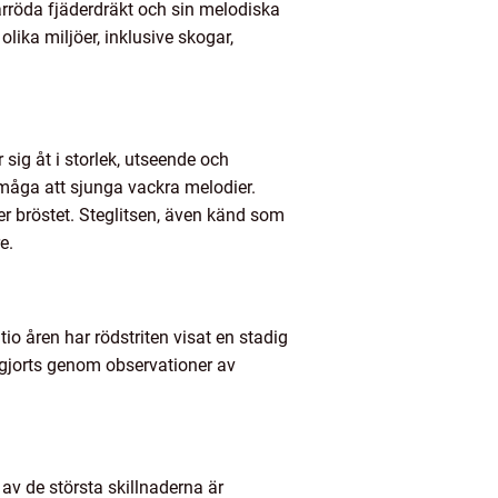
arröda fjäderdräkt och sin melodiska
lika miljöer, inklusive skogar,
r sig åt i storlek, utseende och
örmåga att sjunga vackra melodier.
er bröstet. Steglitsen, även känd som
e.
io åren har rödstriten visat en stadig
gjorts genom observationer av
 av de största skillnaderna är