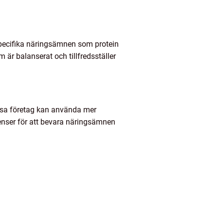
 specifika näringsämnen som protein
om är balanserat och tillfredsställer
issa företag kan använda mer
enser för att bevara näringsämnen