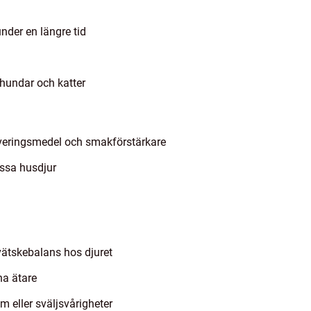
under en längre tid
 hundar och katter
rveringsmedel och smakförstärkare
issa husdjur
l vätskebalans hos djuret
na ätare
 eller sväljsvårigheter