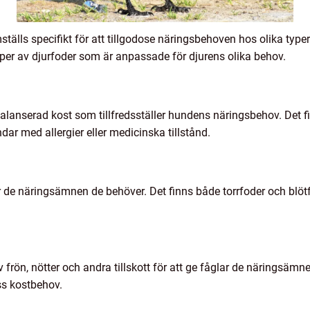
lls specifikt för att tillgodose näringsbehoven hos olika typer a
yper av djurfoder som är anpassade för djurens olika behov.
alanserad kost som tillfredsställer hundens näringsbehov. Det fi
dar med allergier eller medicinska tillstånd.
er de näringsämnen de behöver. Det finns både torrfoder och blötf
frön, nötter och andra tillskott för att ge fåglar de näringsämne
ss kostbehov.