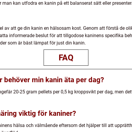
r man kan utfodra en kanin på ett balanserat sätt eller presentera
 del av att ge din kanin en hälsosam kost. Genom att förstå de oli
atta informerade beslut för att tillgodose kaninens specifika b
oder som är bäst lämpat för just din kanin.
FAQ
 behöver min kanin äta per dag?
gefär 20-25 gram pellets per 0,5 kg kroppsvikt per dag, men dett
äring viktig för kaniner?
ninens hälsa och välmående eftersom det hjälper till att upprät