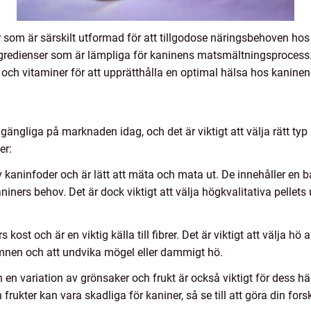
r som är särskilt utformad för att tillgodose näringsbehoven hos 
 ingredienser som är lämpliga för kaninens matsmältningsprocess
t och vitaminer för att upprätthålla en optimal hälsa hos kaninen
llgängliga på marknaden idag, och det är viktigt att välja rätt ty
er:
m av kaninfoder och är lätt att mäta och mata ut. De innehåller
niners behov. Det är dock viktigt att välja högkvalitativa pellets u
 kost och är en viktig källa till fibrer. Det är viktigt att välja hö 
ämnen och att undvika mögel eller dammigt hö.
 en variation av grönsaker och frukt är också viktigt för dess häl
ukter kan vara skadliga för kaniner, så se till att göra din fors