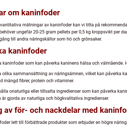
gar om kaninfoder
kvantitativa mätningar av kaninfoder kan vi titta på rekommend
 behöver ungefär 20-25 gram pellets per 0,5 kg kroppsvikt per da
llgång till andra näringskällor som hö och grönsaker.
ika kaninfoder
ika kaninfoder som kan påverka kaninens hälsa och välmående. Hä
a olika sammansättning av näringsämnen, vilket kan påverka kani
d mängd fibrer, protein och vitaminer.
hålla onaturliga eller tillsatta ingredienser som kan påverka ka
m är gjorda av naturliga och högkvalitativa ingredienser.
 av för- och nackdelar med kaninfo
oder lett till förbättrade produkter som erbjuder en högre näring