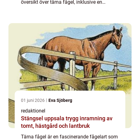
översikt över tärna fågel, inklusive en
omfattande presentation av dess typer,
kvantitativa mätningar om arten, en
diskussion ...
01 juni 2026
Eva Sjöberg
redaktionel
Stängsel uppsala trygg inramning av
tomt, hästgård och lantbruk
Tärna fågel är en fascinerande fågelart som