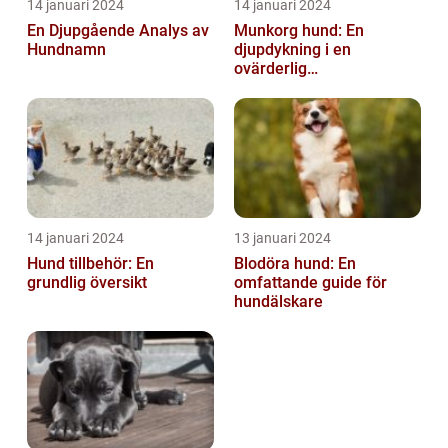
14 januari 2024
14 januari 2024
En Djupgående Analys av
Munkorg hund: En
Hundnamn
djupdykning i en
ovärderlig
säkerhetsåtgärd
14 januari 2024
13 januari 2024
Hund tillbehör: En
Blodöra hund: En
grundlig översikt
omfattande guide för
hundälskare