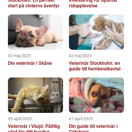
Stockholm: En perfekt
investering för optimal
start på vinterns äventyr
ridupplevelse
03 maj 2025
02 maj 2025
Din veterinär i Skåne
Veterinär Stockholm: en
guide till hembesökavtal
05 april 2025
01 april 2025
Veterinär i Växjö: Pålitlig
Din guide till veterinär i
vård för ditt husdjur
Göteborg