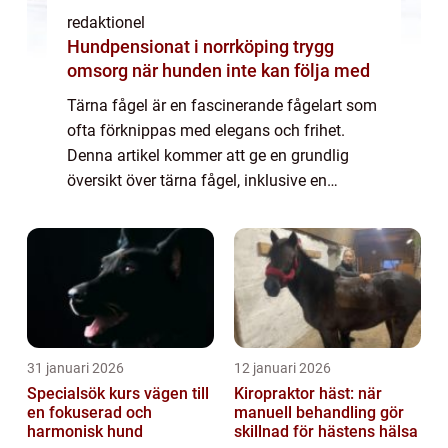
redaktionel
Hundpensionat i norrköping trygg
omsorg när hunden inte kan följa med
Tärna fågel är en fascinerande fågelart som
ofta förknippas med elegans och frihet.
Denna artikel kommer att ge en grundlig
översikt över tärna fågel, inklusive en
omfattande presentation av dess typer,
kvantitativa mätningar om arten, en
diskussion ...
31 januari 2026
12 januari 2026
Specialsök kurs vägen till
Kiropraktor häst: när
en fokuserad och
manuell behandling gör
harmonisk hund
skillnad för hästens hälsa