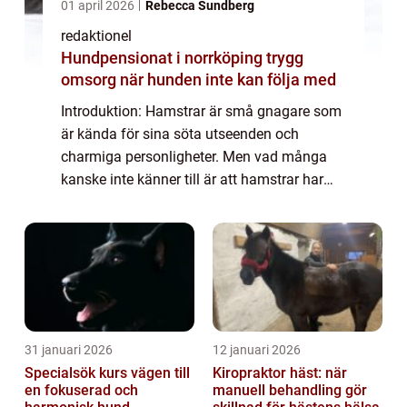
01 april 2026
Rebecca Sundberg
redaktionel
Hundpensionat i norrköping trygg
omsorg när hunden inte kan följa med
Introduktion: Hamstrar är små gnagare som
är kända för sina söta utseenden och
charmiga personligheter. Men vad många
kanske inte känner till är att hamstrar har
speciella och unika tandegenskaper. Denna
artikel kommer att ge en omfattande
översikt ö...
31 januari 2026
12 januari 2026
Specialsök kurs vägen till
Kiropraktor häst: när
en fokuserad och
manuell behandling gör