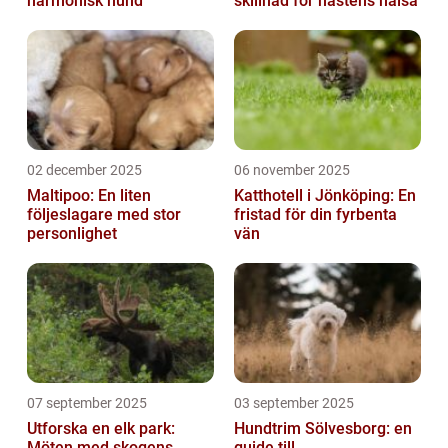
harmonisk hund
skillnad för hästens hälsa
02 december 2025
06 november 2025
Maltipoo: En liten
Katthotell i Jönköping: En
följeslagare med stor
fristad för din fyrbenta
personlighet
vän
07 september 2025
03 september 2025
Utforska en elk park:
Hundtrim Sölvesborg: en
Möten med skogens
guide till