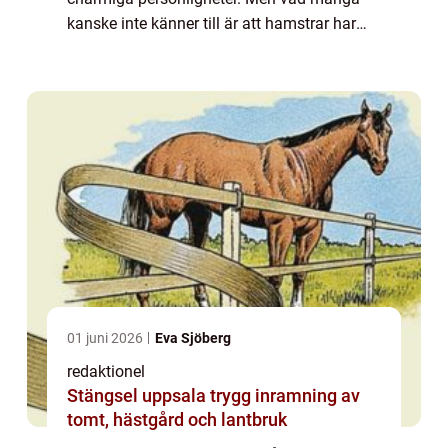
kanske inte känner till är att hamstrar har
speciella och unika tandegenskaper. Denna
artikel kommer att ge en omfattande
översikt ö...
01 juni 2026
Eva Sjöberg
redaktionel
Stängsel uppsala trygg inramning av
tomt, hästgård och lantbruk