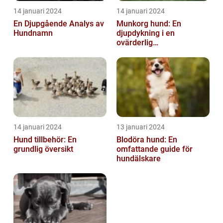
14 januari 2024
14 januari 2024
En Djupgående Analys av
Munkorg hund: En
Hundnamn
djupdykning i en
ovärderlig
säkerhetsåtgärd
14 januari 2024
13 januari 2024
Hund tillbehör: En
Blodöra hund: En
grundlig översikt
omfattande guide för
hundälskare