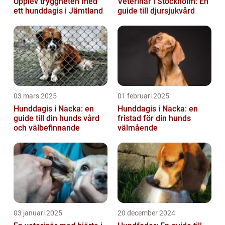
Upplev tryggheten med
Veterinär i Stockholm: En
ett hunddagis i Jämtland
guide till djursjukvård
03 mars 2025
01 februari 2025
Hunddagis i Nacka: en
Hunddagis i Nacka: en
guide till din hunds vård
fristad för din hunds
och välbefinnande
välmående
03 januari 2025
20 december 2024