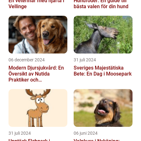
En veterinär med hjärta i
Hundfoder: En guide till
Vellinge
bästa valen för din hund
06 december 2024
31 juli 2024
Modern Djursjukvård: En
Sveriges Majestätiska
Översikt av Nutida
Bete: En Dag i Moosepark
Praktiker och
Behandlingsmetoder
31 juli 2024
06 juni 2024