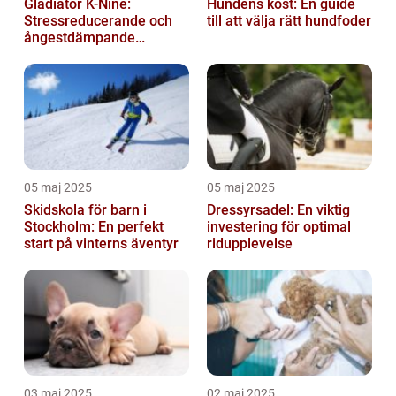
Gladiator K-Nine:
Hundens kost: En guide
Stressreducerande och
till att välja rätt hundfoder
ångestdämpande
hundhalsband
05 maj 2025
05 maj 2025
Skidskola för barn i
Dressyrsadel: En viktig
Stockholm: En perfekt
investering för optimal
start på vinterns äventyr
ridupplevelse
03 maj 2025
02 maj 2025