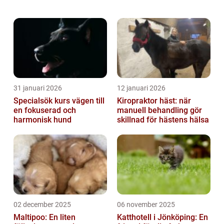
och glada. I denna artikel kommer vi att ge
dig en grundlig översikt över hamsterf...
31 januari 2026
12 januari 2026
Specialsök kurs vägen till
Kiropraktor häst: när
en fokuserad och
manuell behandling gör
harmonisk hund
skillnad för hästens hälsa
02 december 2025
06 november 2025
Maltipoo: En liten
Katthotell i Jönköping: En