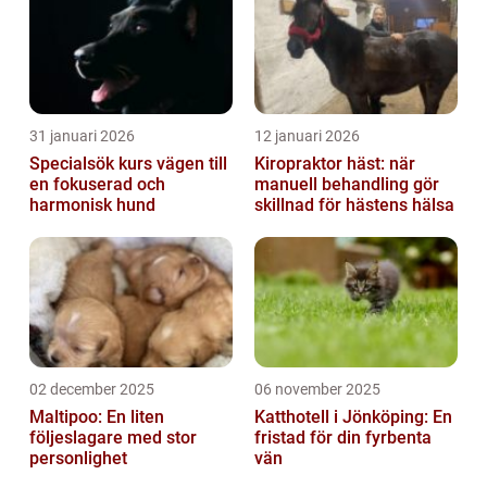
31 januari 2026
12 januari 2026
Specialsök kurs vägen till
Kiropraktor häst: när
en fokuserad och
manuell behandling gör
harmonisk hund
skillnad för hästens hälsa
02 december 2025
06 november 2025
Maltipoo: En liten
Katthotell i Jönköping: En
följeslagare med stor
fristad för din fyrbenta
personlighet
vän