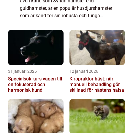
även känd som Syrian hamster eller
guldhamster, är en populär husdjurshamster
som är känd för sin robusta och tunga
kroppsbyggnad. Denna hamstertyp är känd
för sin storlek och är större än andra
hamsterarter...
31 januari 2026
12 januari 2026
Specialsök kurs vägen till
Kiropraktor häst: när
en fokuserad och
manuell behandling gör
harmonisk hund
skillnad för hästens hälsa