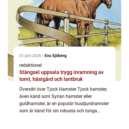
01 juni 2026
Eva Sjöberg
redaktionel
Stängsel uppsala trygg inramning av
tomt, hästgård och lantbruk
Översikt över Tjock Hamster Tjock hamster,
även känd som Syrian hamster eller
guldhamster, är en populär husdjurshamster
som är känd för sin robusta och tunga
kroppsbyggnad. Denna hamstertyp är känd
för sin storlek och är större än andra