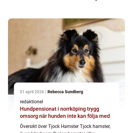
kroppsbyggnad. Denna hamstertyp är känd
för sin storlek och är större än andra
hamsterarter...
01 april 2026
Rebecca Sundberg
redaktionel
Hundpensionat i norrköping trygg
omsorg när hunden inte kan följa med
Översikt över Tjock Hamster Tjock hamster,