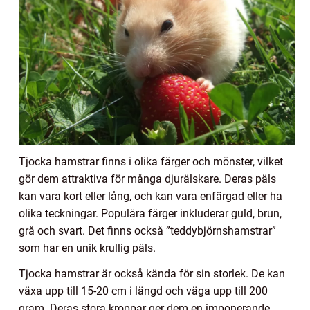
Tjocka hamstrar finns i olika färger och mönster, vilket
gör dem attraktiva för många djurälskare. Deras päls
kan vara kort eller lång, och kan vara enfärgad eller ha
olika teckningar. Populära färger inkluderar guld, brun,
grå och svart. Det finns också ”teddybjörnshamstrar”
som har en unik krullig päls.
Tjocka hamstrar är också kända för sin storlek. De kan
växa upp till 15-20 cm i längd och väga upp till 200
gram. Deras stora kroppar ger dem en imponerande