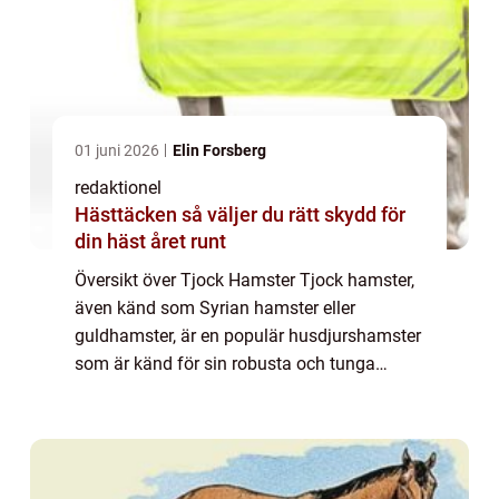
01 juni 2026
Elin Forsberg
redaktionel
Hästtäcken så väljer du rätt skydd för
din häst året runt
Översikt över Tjock Hamster Tjock hamster,
även känd som Syrian hamster eller
guldhamster, är en populär husdjurshamster
som är känd för sin robusta och tunga
kroppsbyggnad. Denna hamstertyp är känd
för sin storlek och är större än andra
hamsterarter...