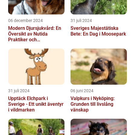
06 december 2024
31 juli 2024
Modern Djursjukvård: En
Sveriges Majestätiska
Översikt av Nutida
Bete: En Dag i Moosepark
Praktiker och
Behandlingsmetoder
31 juli 2024
06 juni 2024
Upptäck Elchpark i
Valpkurs i Nyköping:
Sverige - Ett unikt äventyr
Grunden till livslång
i vildmarken
vänskap