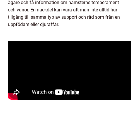
ägare och få information om hamsterns temperament
och vanor. En nackdel kan vara att man inte alltid har
tillgång till samma typ av support och råd som från en
uppfödare eller djuraffär.