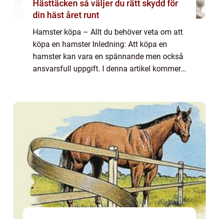
Hästtäcken så väljer du rätt skydd för
din häst året runt
Hamster köpa – Allt du behöver veta om att
köpa en hamster Inledning: Att köpa en
hamster kan vara en spännande men också
ansvarsfull uppgift. I denna artikel kommer
vi att ge dig en grundlig översikt över vad det
innebär att köpa en hamster. V...