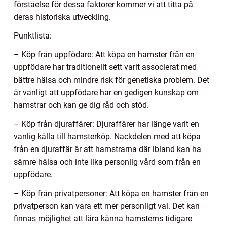
förståelse för dessa faktorer kommer vi att titta på
deras historiska utveckling.
Punktlista:
– Köp från uppfödare: Att köpa en hamster från en
uppfödare har traditionellt sett varit associerat med
bättre hälsa och mindre risk för genetiska problem. Det
är vanligt att uppfödare har en gedigen kunskap om
hamstrar och kan ge dig råd och stöd.
– Köp från djuraffärer: Djuraffärer har länge varit en
vanlig källa till hamsterköp. Nackdelen med att köpa
från en djuraffär är att hamstrarna där ibland kan ha
sämre hälsa och inte lika personlig vård som från en
uppfödare.
– Köp från privatpersoner: Att köpa en hamster från en
privatperson kan vara ett mer personligt val. Det kan
finnas möjlighet att lära känna hamsterns tidigare