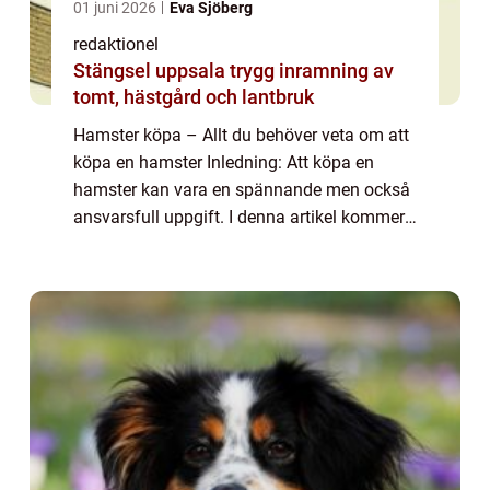
01 juni 2026
Eva Sjöberg
redaktionel
Stängsel uppsala trygg inramning av
tomt, hästgård och lantbruk
Hamster köpa – Allt du behöver veta om att
köpa en hamster Inledning: Att köpa en
hamster kan vara en spännande men också
ansvarsfull uppgift. I denna artikel kommer
vi att ge dig en grundlig översikt över vad det
innebär att köpa en hamster. V...