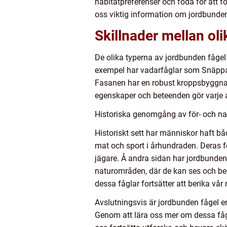
habitatpreferenser och föda för att f
oss viktig information om jordbunden
Skillnader mellan ol
De olika typerna av jordbunden fågel 
exempel har vadarfåglar som Snäppa
Fasanen har en robust kroppsbyggnad
egenskaper och beteenden gör varje ar
Historiska genomgång av för- och na
Historiskt sett har människor haft b
mat och sport i århundraden. Deras f
jägare. Å andra sidan har jordbunden
naturområden, där de kan ses och beu
dessa fåglar fortsätter att berika vår
Avslutningsvis är jordbunden fågel 
Genom att lära oss mer om dessa fågl