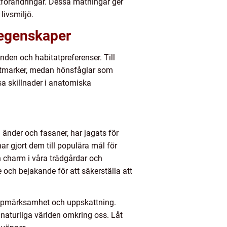
atförändringar. Dessa mätningar ger
livsmiljö.
 egenskaper
nden och habitatpreferenser. Till
ktmarker, medan hönsfåglar som
a skillnader i anatomiska
 änder och fasaner, har jagats för
r gjort dem till populära mål för
h charm i våra trädgårdar och
och bejakande för att säkerställa att
 uppmärksamhet och uppskattning.
naturliga världen omkring oss. Låt