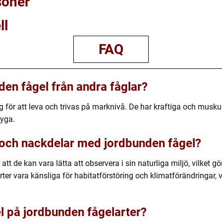
soner
ll
FAQ
nden fågel från andra fåglar?
 för att leva och trivas på marknivå. De har kraftiga och mus
lyga.
 och nackdelar med jordbunden fågel?
tt de kan vara lätta att observera i sin naturliga miljö, vilket gö
er vara känsliga för habitatförstöring och klimatförändringar, 
l på jordbunden fågelarter?