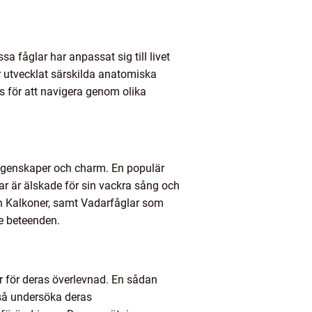
a fåglar har anpassat sig till livet
r utvecklat särskilda anatomiska
 för att navigera genom olika
a egenskaper och charm. En populär
ar är älskade för sin vackra sång och
ch Kalkoner, samt Vadarfåglar som
e beteenden.
r för deras överlevnad. En sådan
kså undersöka deras