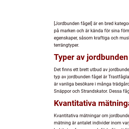
[Jordbunden fågel] är en bred kategori
på marken och är kända för sina förm
egenskaper, såsom kraftiga och mus
terrängtyper.
Typer av jordbunden 
Det finns ett brett utbud av jordbun
typ av jordbunden fågel är Trastfågl
är vanliga besökare i många trädgår
Snäppor och Strandskator. Dessa fåg
Kvantitativa mätnin
Kvantitativa mätningar om jordbunden
mätning är antalet individer inom va