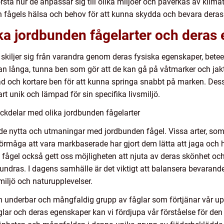
örstå hur de anpassar sig till olika miljöer och påverkas av klim
 fågels hälsa och behov för att kunna skydda och bevara deras 
ika jordbunden fågelarter och deras
skiljer sig från varandra genom deras fysiska egenskaper, betee
n långa, tunna ben som gör att de kan gå på våtmarker och ja
 och kortare ben för att kunna springa snabbt på marken. Dess
t unik och lämpad för sin specifika livsmiljö.
ckdelar med olika jordbunden fågelarter
åde nytta och utmaningar med jordbunden fågel. Vissa arter, som
örmåga att vara markbaserade har gjort dem lätta att jaga och ha
 fågel också gett oss möjligheten att njuta av deras skönhet oc
ndras. I dagens samhälle är det viktigt att balansera bevarande 
 miljö och naturupplevelser.
en underbar och mångfaldig grupp av fåglar som förtjänar vår
ar och deras egenskaper kan vi fördjupa vår förståelse för den 