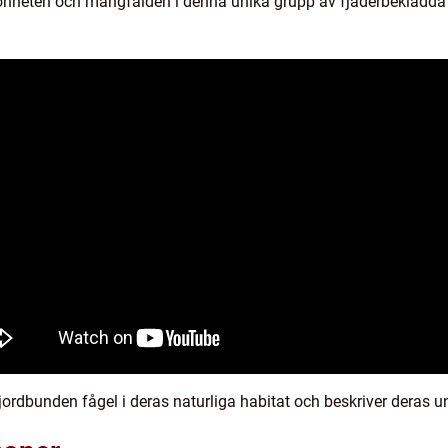
könheten och mångfalden i denna unika grupp av fjäderbeklädda
 jordbunden fågel i deras naturliga habitat och beskriver deras