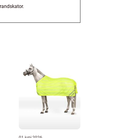
randskator.
01 juni 2026