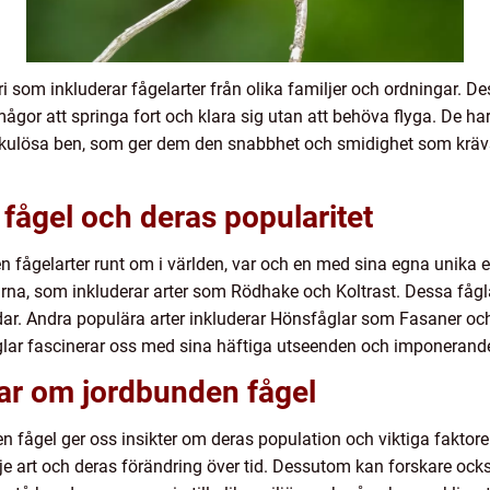
 som inkluderar fågelarter från olika familjer och ordningar. Dess
ågor att springa fort och klara sig utan att behöva flyga. De ha
kulösa ben, som ger dem den snabbhet och smidighet som krävs
fågel och deras popularitet
den fågelarter runt om i världen, var och en med sina egna unik
arna, som inkluderar arter som Rödhake och Koltrast. Dessa fågl
dar. Andra populära arter inkluderar Hönsfåglar som Fasaner o
lar fascinerar oss med sina häftiga utseenden och imponerand
gar om jordbunden fågel
 fågel ger oss insikter om deras population och viktiga faktore
rje art och deras förändring över tid. Dessutom kan forskare oc