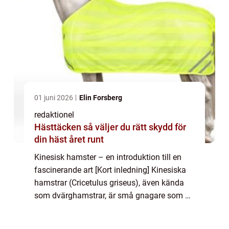
01 juni 2026
Elin Forsberg
redaktionel
Hästtäcken så väljer du rätt skydd för
din häst året runt
Kinesisk hamster – en introduktion till en
fascinerande art [Kort inledning] Kinesiska
hamstrar (Cricetulus griseus), även kända
som dvärghamstrar, är små gnagare som är
populära som sällskapsdjur över hela
världen. Deras kompakta storlek, vänl...