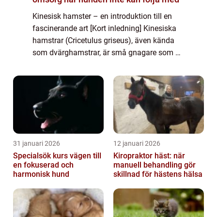
Kinesisk hamster – en introduktion till en
fascinerande art [Kort inledning] Kinesiska
hamstrar (Cricetulus griseus), även kända
som dvärghamstrar, är små gnagare som är
populära som sällskapsdjur över hela
världen. Deras kompakta storlek, vänl...
31 januari 2026
12 januari 2026
Specialsök kurs vägen till
Kiropraktor häst: när
en fokuserad och
manuell behandling gör
harmonisk hund
skillnad för hästens hälsa