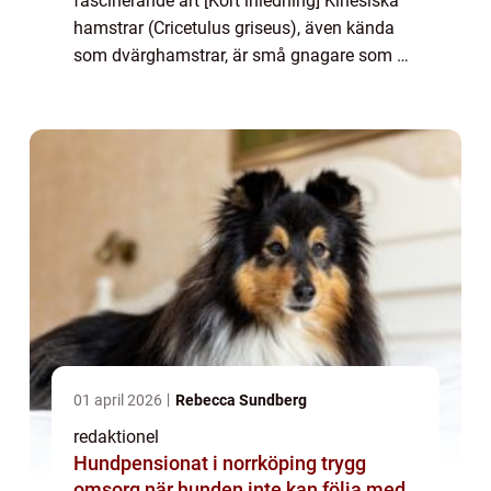
fascinerande art [Kort inledning] Kinesiska
hamstrar (Cricetulus griseus), även kända
som dvärghamstrar, är små gnagare som är
populära som sällskapsdjur över hela
världen. Deras kompakta storlek, vänl...
01 april 2026
Rebecca Sundberg
redaktionel
Hundpensionat i norrköping trygg
omsorg när hunden inte kan följa med