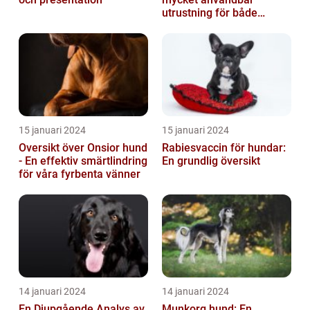
utrustning för både
hundägare och hundar
15 januari 2024
15 januari 2024
Oversikt över Onsior hund
Rabiesvaccin för hundar:
- En effektiv smärtlindring
En grundlig översikt
för våra fyrbenta vänner
14 januari 2024
14 januari 2024
En Djupgående Analys av
Munkorg hund: En