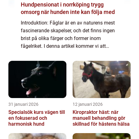
Hundpensionat i norrköping trygg
omsorg när hunden inte kan följa med
Introduktion: Fåglar är en av naturens mest
fascinerande skapelser, och det finns ingen
brist på olika färger och former inom
fågelriket. I denna artikel kommer vi att
utforska den lilla bruna fågeln och dess
mångfald. En övergripande, grundlig övers...
31 januari 2026
12 januari 2026
Specialsök kurs vägen till
Kiropraktor häst: när
en fokuserad och
manuell behandling gör
harmonisk hund
skillnad för hästens hälsa