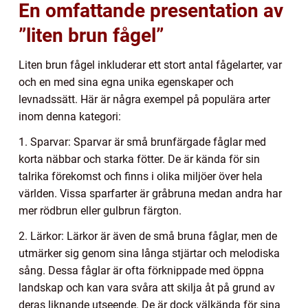
En omfattande presentation av
”liten brun fågel”
Liten brun fågel inkluderar ett stort antal fågelarter, var
och en med sina egna unika egenskaper och
levnadssätt. Här är några exempel på populära arter
inom denna kategori:
1. Sparvar: Sparvar är små brunfärgade fåglar med
korta näbbar och starka fötter. De är kända för sin
talrika förekomst och finns i olika miljöer över hela
världen. Vissa sparfarter är gråbruna medan andra har
mer rödbrun eller gulbrun färgton.
2. Lärkor: Lärkor är även de små bruna fåglar, men de
utmärker sig genom sina långa stjärtar och melodiska
sång. Dessa fåglar är ofta förknippade med öppna
landskap och kan vara svåra att skilja åt på grund av
deras liknande utseende. De är dock välkända för sina