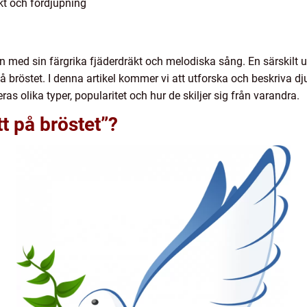
kt och fördjupning
kan med sin färgrika fjäderdräkt och melodiska sång. En särski
på bröstet. I denna artikel kommer vi att utforska och beskriva
ras olika typer, popularitet och hur de skiljer sig från varandra.
t på bröstet”?