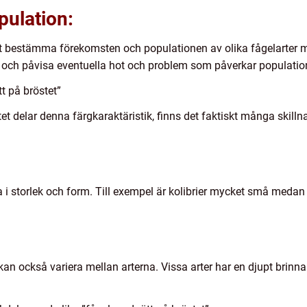
pulation:
 att bestämma förekomsten och populationen av olika fågelarter m
tid och påvisa eventuella hot och problem som påverkar populatio
t på bröstet”
et delar denna färgkaraktäristik, finns det faktiskt många skilln
a i storlek och form. Till exempel är kolibrier mycket små medan 
 kan också variera mellan arterna. Vissa arter har en djupt bri