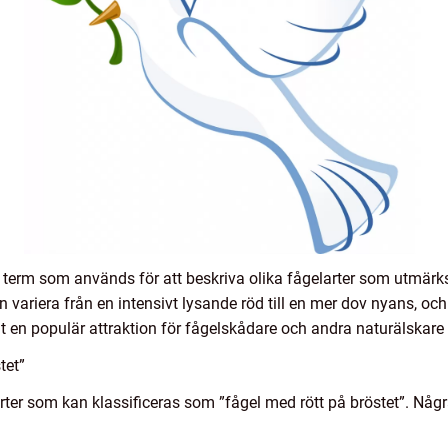
 term som används för att beskriva olika fågelarter som utmärks
n variera från en intensivt lysande röd till en mer dov nyans, oc
vit en populär attraktion för fågelskådare och andra naturälskare
tet”
arter som kan klassificeras som ”fågel med rött på bröstet”. Någ