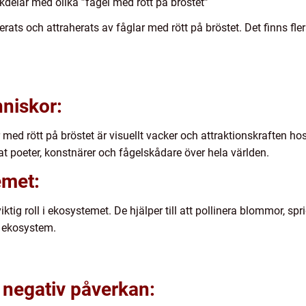
delar med olika ”fågel med rött på bröstet”
rats och attraherats av fåglar med rött på bröstet. Det finns fl
nniskor:
 med rött på bröstet är visuellt vacker och attraktionskraften ho
rat poeter, konstnärer och fågelskådare över hela världen.
emet:
ktig roll i ekosystemet. De hjälper till att pollinera blommor, spr
t ekosystem.
h negativ påverkan: