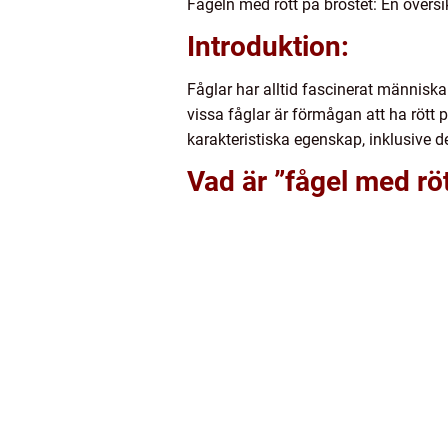
Fågeln med rött på bröstet: En översi
Introduktion:
Fåglar har alltid fascinerat männis
vissa fåglar är förmågan att ha rött 
karakteristiska egenskap, inklusive de
Vad är ”fågel med röt