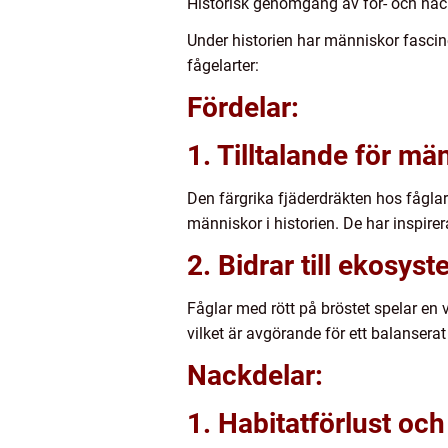
Historisk genomgång av för- och nack
Under historien har människor fascine
fågelarter:
Fördelar:
1. Tilltalande för mä
Den färgrika fjäderdräkten hos fåglar
människor i historien. De har inspire
2. Bidrar till ekosyst
Fåglar med rött på bröstet spelar en vi
vilket är avgörande för ett balansera
Nackdelar:
1. Habitatförlust oc