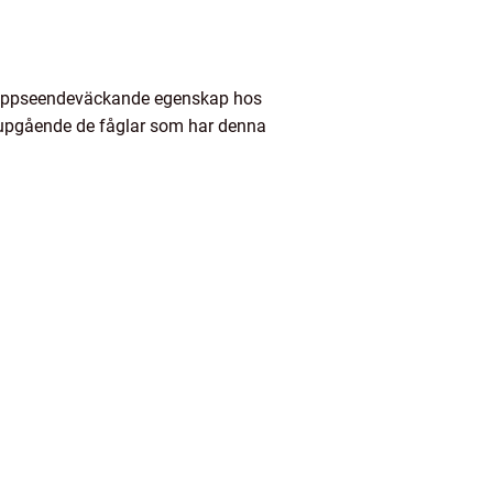
lt uppseendeväckande egenskap hos
 djupgående de fåglar som har denna