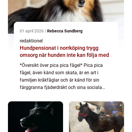
01 april 2026
Rebecca Sundberg
redaktionel
Hundpensionat i norrköping trygg
omsorg när hunden inte kan följa med
*Översikt över pica pica fågel* Pica pica
fågel, även känd som skata, är en art i
familjen kråkfåglar och är känd för sin
färggranna fjäderdräkt och sina sociala
beteenden. Med sin karakteristiska svarta
fjäderdräkt och ljusa blåaktiga vingar
sticker...