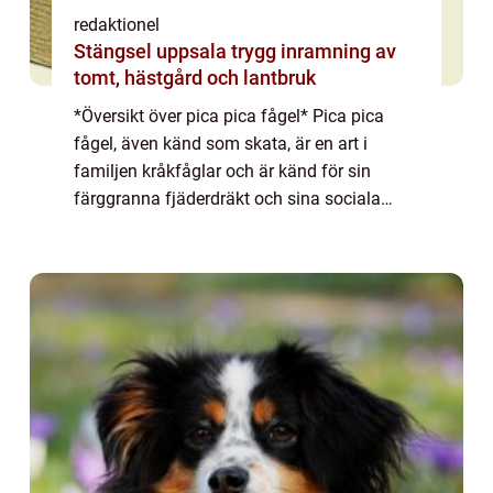
redaktionel
Stängsel uppsala trygg inramning av
tomt, hästgård och lantbruk
*Översikt över pica pica fågel* Pica pica
fågel, även känd som skata, är en art i
familjen kråkfåglar och är känd för sin
färggranna fjäderdräkt och sina sociala
beteenden. Med sin karakteristiska svarta
fjäderdräkt och ljusa blåaktiga vingar
sticker...