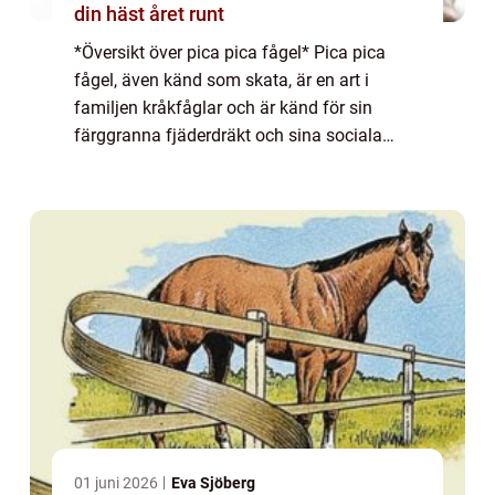
din häst året runt
*Översikt över pica pica fågel* Pica pica
fågel, även känd som skata, är en art i
familjen kråkfåglar och är känd för sin
färggranna fjäderdräkt och sina sociala
beteenden. Med sin karakteristiska svarta
fjäderdräkt och ljusa blåaktiga vingar
sticker...
01 juni 2026
Eva Sjöberg