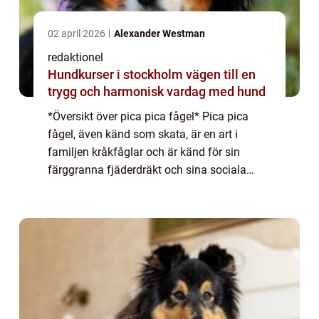
02 april 2026
Alexander Westman
redaktionel
Hundkurser i stockholm vägen till en
trygg och harmonisk vardag med hund
*Översikt över pica pica fågel* Pica pica
fågel, även känd som skata, är en art i
familjen kråkfåglar och är känd för sin
färggranna fjäderdräkt och sina sociala
beteenden. Med sin karakteristiska svarta
fjäderdräkt och ljusa blåaktiga vingar
sticker...